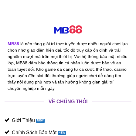
MB88
là nền tảng giải trí trực tuyến được nhiều người chơi lựa
chọn nhờ giao diện hiện đại, tốc độ truy cập ổn định và trải
nghiệm mượt mà trên mọi thiết bị. Với hệ thống bảo mật nhiều
lớp, MB88 đảm bảo thông tin cá nhân luôn được bảo vệ an
toàn tuyệt đối. Kho game đa dạng từ cá cược thể thao, casino
trực tuyến đến slot đổi thưởng giúp người chơi dễ dàng tìm
thấy nội dung phù hợp và tận hưởng không gian giải trí
chuyên nghiệp mỗi ngày.
VỀ CHÚNG THÔI
Giới Thiệu
Chính Sách Bảo Mật