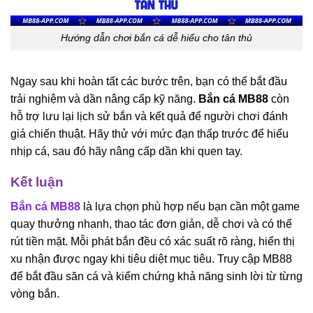
Hướng dẫn chơi bắn cá dễ hiểu cho tân thủ
Ngay sau khi hoàn tất các bước trên, bạn có thể bắt đầu
trải nghiệm và dần nâng cấp kỹ năng.
Bắn cá MB88
còn
hỗ trợ lưu lại lịch sử bắn và kết quả để người chơi đánh
giá chiến thuật. Hãy thử với mức đạn thấp trước để hiểu
nhịp cá, sau đó hãy nâng cấp dần khi quen tay.
Kết luận
Bắn cá MB88
là lựa chọn phù hợp nếu bạn cần một game
quay thưởng nhanh, thao tác đơn giản, dễ chơi và có thể
rút tiền mặt. Mỗi phát bắn đều có xác suất rõ ràng, hiển thị
xu nhận được ngay khi tiêu diệt mục tiêu. Truy cập MB88
để bắt đầu săn cá và kiểm chứng khả năng sinh lời từ từng
vòng bắn.