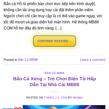
Bắn cá H5 là phiên bản chơi trực tiếp trên trình duyệt,
không cần tải ứng dụng hay cài đặt thêm phần mềm.
Người chơi chỉ cần truy cập là có thể vào game ngay, với
tốc độ mượt và giao diện full màn hình. Hệ thống MB88
COM hỗ trợ đầy đủ tính năng: […]
→
CONTINUE READING
Posted in
Bắn Cá MB88
Leave a comment
BẮN CÁ MB88
Bắn Cá Xèng – Trò Chơi Điện Tử Hấp
Dẫn Tại Nhà Cái MB88
POSTED ON
THÁNG 2 2, 2026
BY
MAIMAI