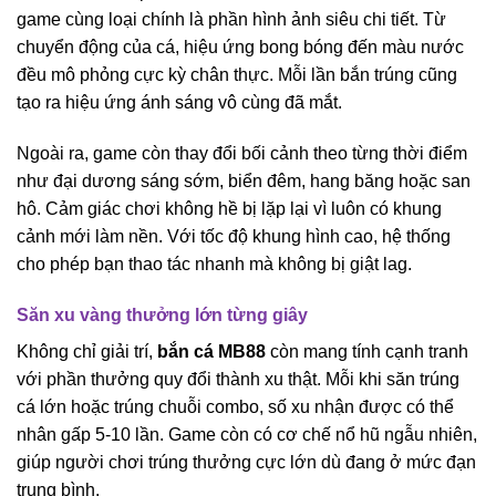
game cùng loại chính là phần hình ảnh siêu chi tiết. Từ
chuyển động của cá, hiệu ứng bong bóng đến màu nước
đều mô phỏng cực kỳ chân thực. Mỗi lần bắn trúng cũng
tạo ra hiệu ứng ánh sáng vô cùng đã mắt.
Ngoài ra, game còn thay đổi bối cảnh theo từng thời điểm
như đại dương sáng sớm, biển đêm, hang băng hoặc san
hô. Cảm giác chơi không hề bị lặp lại vì luôn có khung
cảnh mới làm nền. Với tốc độ khung hình cao, hệ thống
cho phép bạn thao tác nhanh mà không bị giật lag.
Săn xu vàng thưởng lớn từng giây
Không chỉ giải trí,
bắn cá MB88
còn mang tính cạnh tranh
với phần thưởng quy đổi thành xu thật. Mỗi khi săn trúng
cá lớn hoặc trúng chuỗi combo, số xu nhận được có thể
nhân gấp 5-10 lần. Game còn có cơ chế nổ hũ ngẫu nhiên,
giúp người chơi trúng thưởng cực lớn dù đang ở mức đạn
trung bình.