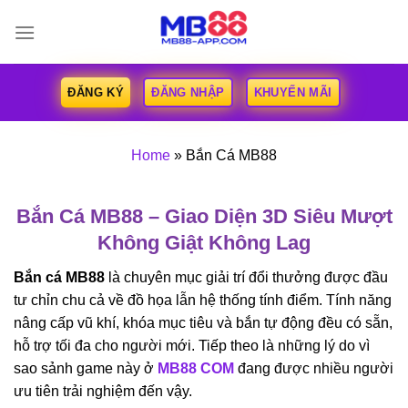
Skip
to
content
ĐĂNG KÝ
ĐĂNG NHẬP
KHUYẾN MÃI
Home
»
Bắn Cá MB88
Bắn Cá MB88 – Giao Diện 3D Siêu Mượt
Không Giật Không Lag
Bắn cá MB88
là chuyên mục giải trí đổi thưởng được đầu
tư chỉn chu cả về đồ họa lẫn hệ thống tính điểm. Tính năng
nâng cấp vũ khí, khóa mục tiêu và bắn tự động đều có sẵn,
hỗ trợ tối đa cho người mới. Tiếp theo là những lý do vì
sao sảnh game này ở
MB88 COM
đang được nhiều người
ưu tiên trải nghiệm đến vậy.