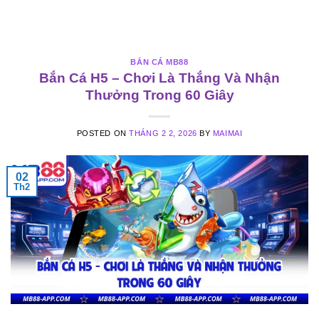
BẮN CÁ MB88
Bắn Cá H5 – Chơi Là Thắng Và Nhận
Thưởng Trong 60 Giây
POSTED ON
THÁNG 2 2, 2026
BY
MAIMAI
02
Th2